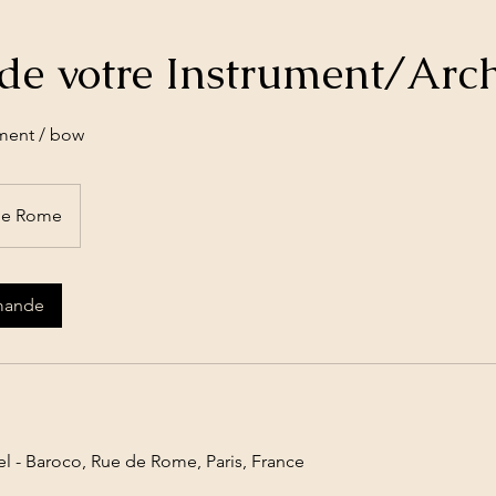
 de votre Instrument/Arc
ument / bow
de Rome
mande
hel - Baroco, Rue de Rome, Paris, France