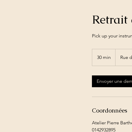
Retrait
Pick up your instr
30 min
3
Rue 
0
m
i
Envoyer une de
n
Coordonnées
Atelier Pierre Bart
0142932895